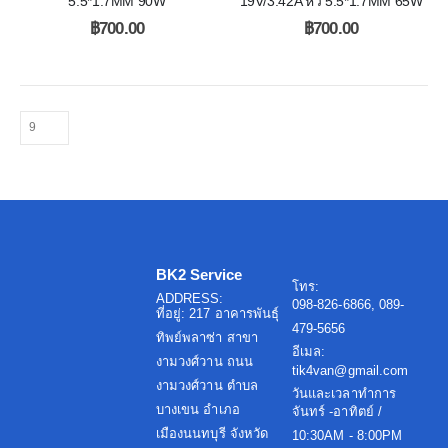
5.5*1.7MM 90W
19V/3.42A หัว 5.5*1.7MM 65W
฿
700.00
฿
700.00
BK2 Service
โทร:
ADDRESS:
098-826-6866, 089-
ที่อยู่: 217 อาคารพันธุ์
479-5656
ทิพย์พลาซ่า สาขา
อีเมล:
งามวงศ์วาน ถนน
tik4van@gmail.com
งามวงศ์วาน ตำบล
วันและเวลาทำการ
บางเขน อำเภอ
จันทร์ -อาทิตย์ /
เมืองนนทบุรี จังหวัด
10:30AM - 8:00PM