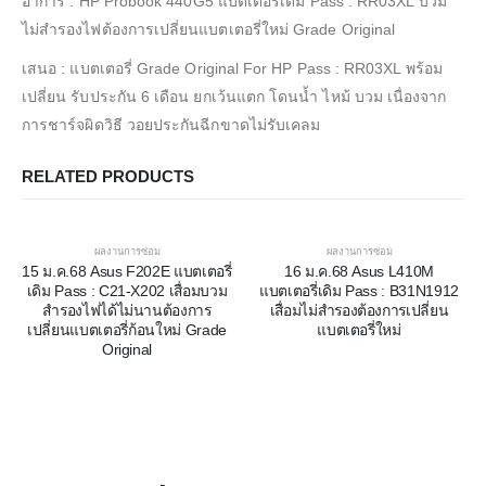
อาการ : HP Probook 440G5 แบตเตอรี่เดิม Pass : RR03XL บวม
ไม่สำรองไฟต้องการเปลี่ยนแบตเตอรี่ใหม่ Grade Original
เสนอ : แบตเตอรี่ Grade Original For HP Pass : RR03XL พร้อม
เปลี่ยน รับประกัน 6 เดือน ยกเว้นแตก โดนน้ำ ไหม้ บวม เนื่องจาก
การชาร์จผิดวิธี วอยประกันฉีกขาดไม่รับเคลม
RELATED PRODUCTS
ผลงานการซ่อม
ผลงานการซ่อม
15 ม.ค.68 Asus F202E แบตเตอรี่
16 ม.ค.68 Asus L410M
เดิม Pass : C21-X202 เสื่อมบวม
แบตเตอรี่เดิม Pass : B31N1912
สำรองไฟได้ไม่นานต้องการ
เสื่อมไม่สำรองต้องการเปลี่ยน
เปลี่ยนแบตเตอรี่ก้อนใหม่ Grade
แบตเตอรี่ใหม่
Original